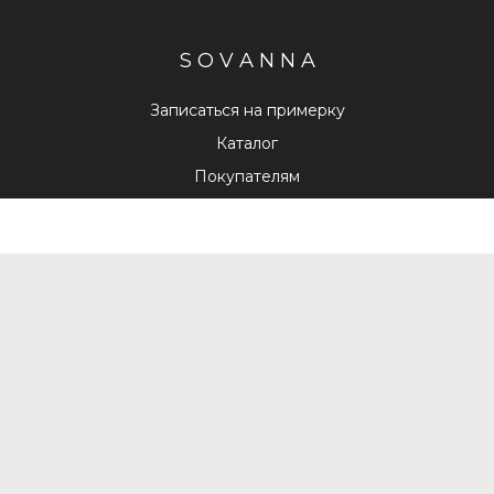
S O V A N N A
Записаться на примерку
Каталог
Покупателям