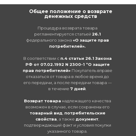
безналичным способом, деньги
Общее положение о возврате
вернутся на счет, с которого
денежных средств
происходила оплата.
Процедура возврата товара
регламентируется статьей
26.1
федерального закона
«О защите прав
потребителей».
В соответствии с
п.4 статьи 26.1 Закона
РФ от 07.02.1992 N 2300-1 “О защите
прав потребителей»
Покупатель вправе
отказаться от товара в любое время до
его передачи, а после передачи товара —
в течение
7 дней
.
Возврат товара
надлежащего качества
возможен в случае, если сохранены его
товарный вид
,
потребительские
свойства
, а также
документ
,
подтверждающий факт и условия покупки
указанного товара.