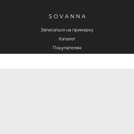
S O V A N N A
Записаться на примерку
Каталог
Покупателям