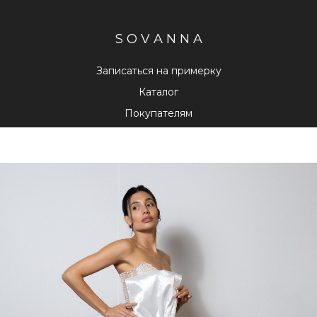
S O V A N N A
Записаться на примерку
Каталог
Покупателям