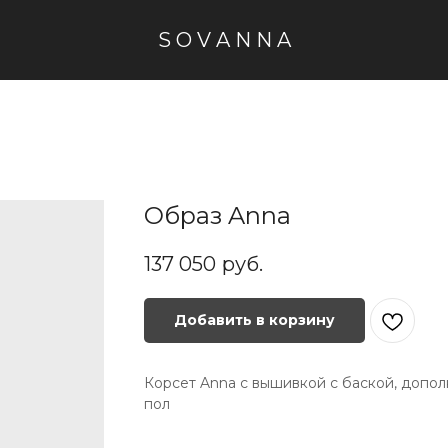
S O V A N N A
Образ Anna
137 050
руб.
Добавить в корзину
Корсет Anna с вышивкой с баской, допол
пол