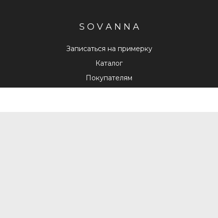
S O V A N N A
Записаться на примерку
Каталог
Покупателям