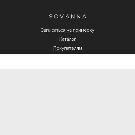
S O V A N N A
Записаться на примерку
Каталог
Покупателям