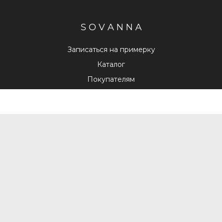
S O V A N N A
Записаться на примерку
Каталог
Покупателям