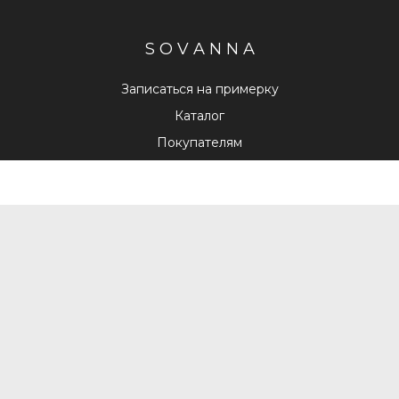
S O V A N N A
Записаться на примерку
Каталог
Покупателям