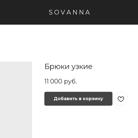
S O V A N N A
Брюки узкие
11 000
руб.
Добавить в корзину