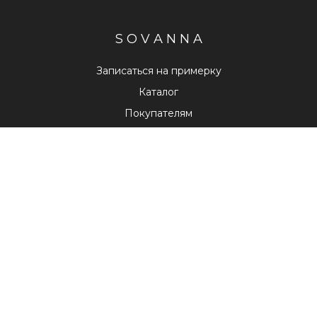
S O V A N N A
Записаться на примерку
Каталог
Покупателям